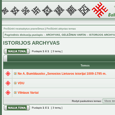
Peržiūrėti neatsakytus pranešimus
|
Peržiūrėti aktyvias temas
Pagrindinis diskusijų puslapis
»
ARCHYVAS, GELEŽINIAI VARTAI
»
ISTORIJOS ARCHYV
ISTORIJOS ARCHYVAS
Puslapis
1
iš
1
[ 3 temų ]
Temos
Ne A. Bumblausko „Senosios Lietuvos istorijai 1009-1795 m.
VDU
Vilniaus Vartai
Rodyti paskutines temas:
Puslapis
1
iš
1
[ 3 temų ]