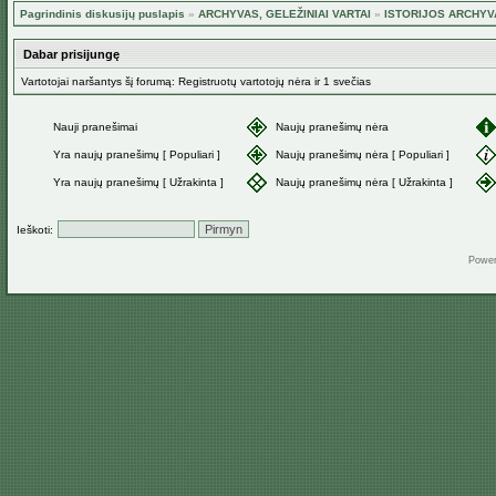
Pagrindinis diskusijų puslapis
»
ARCHYVAS, GELEŽINIAI VARTAI
»
ISTORIJOS ARCHYV
Dabar prisijungę
Vartotojai naršantys šį forumą: Registruotų vartotojų nėra ir 1 svečias
Nauji pranešimai
Naujų pranešimų nėra
Yra naujų pranešimų [ Populiari ]
Naujų pranešimų nėra [ Populiari ]
Yra naujų pranešimų [ Užrakinta ]
Naujų pranešimų nėra [ Užrakinta ]
Ieškoti:
Powe