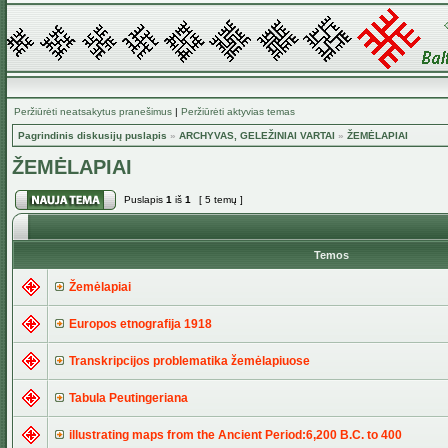
Peržiūrėti neatsakytus pranešimus
|
Peržiūrėti aktyvias temas
Pagrindinis diskusijų puslapis
»
ARCHYVAS, GELEŽINIAI VARTAI
»
ŽEMĖLAPIAI
ŽEMĖLAPIAI
Puslapis
1
iš
1
[ 5 temų ]
Temos
Žemėlapiai
Europos etnografija 1918
Transkripcijos problematika žemėlapiuose
Tabula Peutingeriana
illustrating maps from the Ancient Period:6,200 B.C. to 400