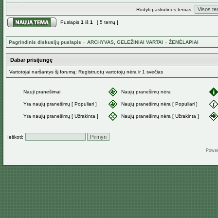
Rodyti paskutines temas:
Puslapis
1
iš
1
[ 5 temų ]
Pagrindinis diskusijų puslapis
»
ARCHYVAS, GELEŽINIAI VARTAI
»
ŽEMĖLAPIAI
Dabar prisijungę
Vartotojai naršantys šį forumą: Registruotų vartotojų nėra ir 1 svečias
Nauji pranešimai
Naujų pranešimų nėra
Yra naujų pranešimų [ Populiari ]
Naujų pranešimų nėra [ Populiari ]
Yra naujų pranešimų [ Užrakinta ]
Naujų pranešimų nėra [ Užrakinta ]
Ieškoti:
Powe