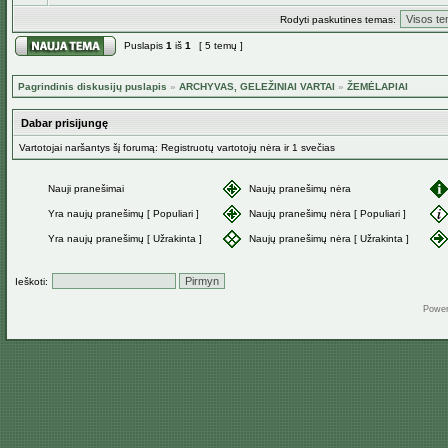
Rodyti paskutines temas:
Puslapis
1
iš
1
[ 5 temų ]
Pagrindinis diskusijų puslapis
»
ARCHYVAS, GELEŽINIAI VARTAI
»
ŽEMĖLAPIAI
Dabar prisijungę
Vartotojai naršantys šį forumą: Registruotų vartotojų nėra ir 1 svečias
Nauji pranešimai
Naujų pranešimų nėra
Yra naujų pranešimų [ Populiari ]
Naujų pranešimų nėra [ Populiari ]
Yra naujų pranešimų [ Užrakinta ]
Naujų pranešimų nėra [ Užrakinta ]
Ieškoti:
Powe