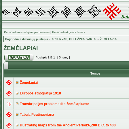
Peržiūrėti neatsakytus pranešimus
|
Peržiūrėti aktyvias temas
Pagrindinis diskusijų puslapis
»
ARCHYVAS, GELEŽINIAI VARTAI
»
ŽEMĖLAPIAI
ŽEMĖLAPIAI
Puslapis
1
iš
1
[ 5 temų ]
Temos
Žemėlapiai
Europos etnografija 1918
Transkripcijos problematika žemėlapiuose
Tabula Peutingeriana
illustrating maps from the Ancient Period:6,200 B.C. to 400