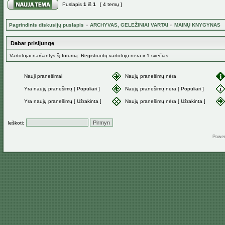
Puslapis
1
iš
1
[ 4 temų ]
Pagrindinis diskusijų puslapis
»
ARCHYVAS, GELEŽINIAI VARTAI
»
MAINŲ KNYGYNAS
Dabar prisijungę
Vartotojai naršantys šį forumą: Registruotų vartotojų nėra ir 1 svečias
Nauji pranešimai
Naujų pranešimų nėra
Yra naujų pranešimų [ Populiari ]
Naujų pranešimų nėra [ Populiari ]
Yra naujų pranešimų [ Užrakinta ]
Naujų pranešimų nėra [ Užrakinta ]
Ieškoti:
Powe