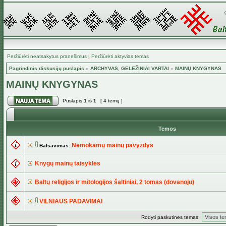
Peržiūrėti neatsakytus pranešimus
|
Peržiūrėti aktyvias temas
Pagrindinis diskusijų puslapis
»
ARCHYVAS, GELEŽINIAI VARTAI
»
MAINŲ KNYGYNAS
MAINŲ KNYGYNAS
Puslapis
1
iš
1
[ 4 temų ]
Temos
Nemokamų mainų pavyzdys
Balsavimas:
Knygų mainų taisyklės
Baltų religijos ir mitologijos šaltiniai, 2 tomas (dovanoju)
VILNIAUS PADAVIMAI
Rodyti paskutines temas: