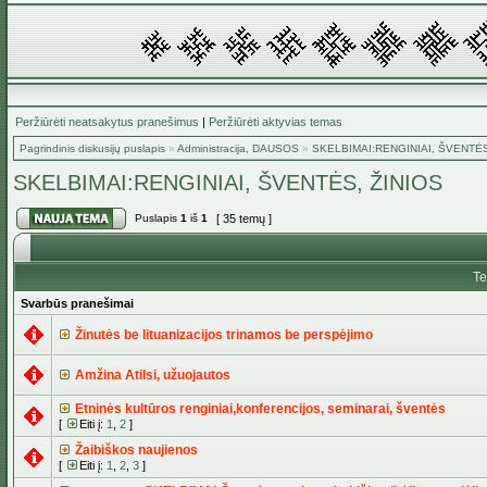
Peržiūrėti neatsakytus pranešimus
|
Peržiūrėti aktyvias temas
Pagrindinis diskusijų puslapis
»
Administracija, DAUSOS
»
SKELBIMAI:RENGINIAI, ŠVENTĖS
SKELBIMAI:RENGINIAI, ŠVENTĖS, ŽINIOS
Puslapis
1
iš
1
[ 35 temų ]
T
Svarbūs pranešimai
Žinutės be lituanizacijos trinamos be perspėjimo
Amžina Atilsi, užuojautos
Etninės kultūros renginiai,konferencijos, seminarai, šventės
[
Eiti į:
1
,
2
]
Žaibiškos naujienos
[
Eiti į:
1
,
2
,
3
]