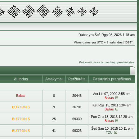
Dabar yra Šeš Rgp 08, 2026 1:48 am
Visos datos yra UTC + 2 valandos [
DST
]
Pažymėti visas temas kaip perskaitytas
Autorius
Atsakymai
Peržiūrėta
Paskutinis pranešimas
Ant Lie 07, 2009 2:55 pm
Baltas
0
20448
Baltas
Ket Rgs 15, 2011 1:04 am
BURTONIS
9
36701
Baltas
Pen Gru 13, 2013 12:28 am
BURTONIS
25
69330
Baltas
Šeš Sau 10, 2015 10:11 pm
BURTONIS
41
99323
TZU