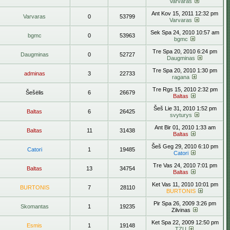
Varvaras
Ant Kov 15, 2011 12:32 pm
Varvaras
0
53799
Varvaras
Sek Spa 24, 2010 10:57 am
bgmc
0
53963
bgmc
Tre Spa 20, 2010 6:24 pm
Daugminas
0
52727
Daugminas
Tre Spa 20, 2010 1:30 pm
adminas
3
22733
ragana
Tre Rgs 15, 2010 2:32 pm
Šešėlis
6
26679
Baltas
Šeš Lie 31, 2010 1:52 pm
Baltas
6
26425
svyturys
Ant Bir 01, 2010 1:33 am
Baltas
11
31438
Baltas
Šeš Geg 29, 2010 6:10 pm
Catori
1
19485
Catori
Tre Vas 24, 2010 7:01 pm
Baltas
13
34754
Baltas
Ket Vas 11, 2010 10:01 pm
BURTONIS
7
28110
BURTONIS
Pir Spa 26, 2009 3:26 pm
Skomantas
1
19235
Zilvinas
Ket Spa 22, 2009 12:50 pm
Esmis
1
19148
TZU