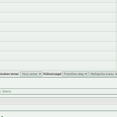
skutines temas:
Rūšiuoti pagal
, ŽINIOS