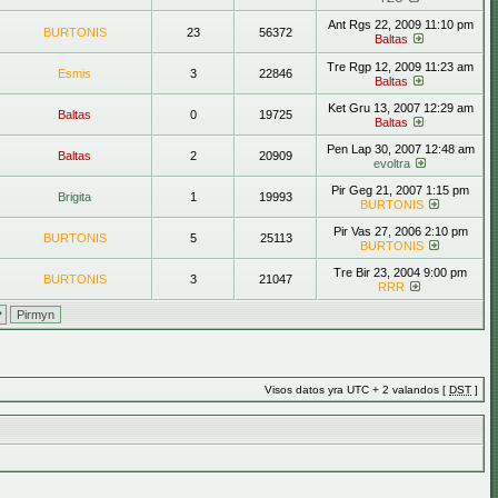
Ant Rgs 22, 2009 11:10 pm
BURTONIS
23
56372
Baltas
Tre Rgp 12, 2009 11:23 am
Esmis
3
22846
Baltas
Ket Gru 13, 2007 12:29 am
Baltas
0
19725
Baltas
Pen Lap 30, 2007 12:48 am
Baltas
2
20909
evoltra
Pir Geg 21, 2007 1:15 pm
Brigita
1
19993
BURTONIS
Pir Vas 27, 2006 2:10 pm
BURTONIS
5
25113
BURTONIS
Tre Bir 23, 2004 9:00 pm
BURTONIS
3
21047
RRR
Visos datos yra UTC + 2 valandos [
DST
]