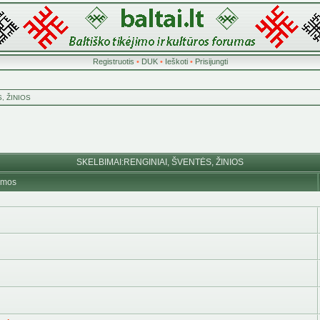
Registruotis
•
DUK
•
Ieškoti
•
Prisijungti
, ŽINIOS
SKELBIMAI:RENGINIAI, ŠVENTĖS, ŽINIOS
emos