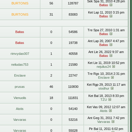
Sek Spa 31, 2010 4:28 pm
BURTONIS
56
128787
Baltas
Ket Lap 11, 2010 3:15 pm
BURTONIS
31
83083
Baltas
Tre Spa 27, 2010 1:31 am
Baltas
0
54586
Baltas
Ant Lap 20, 2007 4:47 pm
Baltas
0
19738
Baltas
Ant Lie 26, 2022 9:37 am
rimvydas007
1
40558
Baltas
Ket Lie 11, 2019 10:52 pm
neliudas753
1
21580
nejulius24
Tre Rgs 10, 2014 2:31 pm
Enclave
2
22747
Enclave
Ket Rgp 29, 2013 11:17 am
prusas
46
110830
stodhur
Ket Bal 18, 2013 8:33 pm
Vienuolis
18
111831
TZU
Ket Vas 09, 2012 12:07 am
Aistis
0
54140
Aistis
Ant Geg 31, 2011 7:42 pm
Varvaras
0
53216
Varvaras
Pir Bal 11, 2011 6:02 pm
Varvaras
0
55028