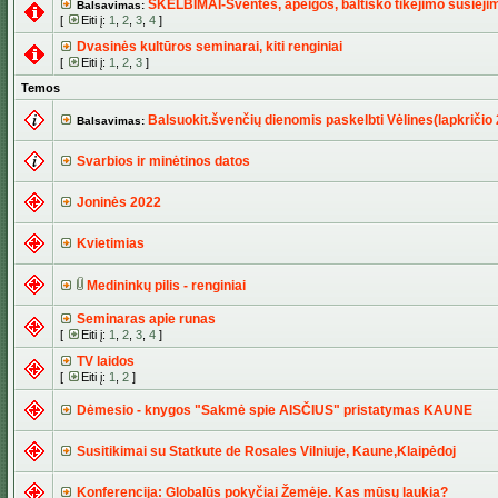
SKELBIMAI-Šventės, apeigos, baltiško tikėjimo susiėji
Balsavimas:
[
Eiti į:
1
,
2
,
3
,
4
]
Dvasinės kultūros seminarai, kiti renginiai
[
Eiti į:
1
,
2
,
3
]
Temos
Balsuokit.švenčių dienomis paskelbti Vėlines(lapkričio 2
Balsavimas:
Svarbios ir minėtinos datos
Joninės 2022
Kvietimias
Medininkų pilis - renginiai
Seminaras apie runas
[
Eiti į:
1
,
2
,
3
,
4
]
TV laidos
[
Eiti į:
1
,
2
]
Dėmesio - knygos "Sakmė spie AISČIUS" pristatymas KAUNE
Susitikimai su Statkute de Rosales Vilniuje, Kaune,Klaipėdoj
Konferencija: Globalūs pokyčiai Žemėje. Kas mūsų laukia?