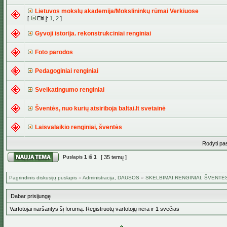
Lietuvos mokslų akademija/Mokslininkų rūmai Verkiuose
[
Eiti į:
1
,
2
]
Gyvoji istorija. rekonstrukciniai renginiai
Foto parodos
Pedagoginiai renginiai
Sveikatingumo renginiai
Šventės, nuo kurių atsiriboja baltai.lt svetainė
Laisvalaikio renginiai, šventės
Rodyti pa
Puslapis
1
iš
1
[ 35 temų ]
Pagrindinis diskusijų puslapis
»
Administracija, DAUSOS
»
SKELBIMAI:RENGINIAI, ŠVENTĖS
Dabar prisijungę
Vartotojai naršantys šį forumą: Registruotų vartotojų nėra ir 1 svečias