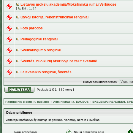
Lietuvos mokslų akademija/Mokslininkų rūmai Verkiuose
[
Eiti į:
1
,
2
]
Gyvoji istorija. rekonstrukciniai renginiai
Foto parodos
Pedagoginiai renginiai
Sveikatingumo renginiai
Šventės, nuo kurių atsiriboja baltai.lt svetainė
Laisvalaikio renginiai, šventės
Rodyti paskutines temas:
Puslapis
1
iš
1
[ 35 temų ]
Pagrindinis diskusijų puslapis
»
Administracija, DAUSOS
»
SKELBIMAI:RENGINIAI, ŠVE
Dabar prisijungę
Vartotojai naršantys šį forumą: Registruotų vartotojų nėra ir 1 svečias
Nauji pranešimai
Naujų pranešimų nėra