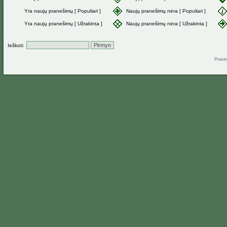
Yra naujų pranešimų [ Populiari ]
Naujų pranešimų nėra [ Populiari ]
Yra naujų pranešimų [ Užrakinta ]
Naujų pranešimų nėra [ Užrakinta ]
Ieškoti:
Powe