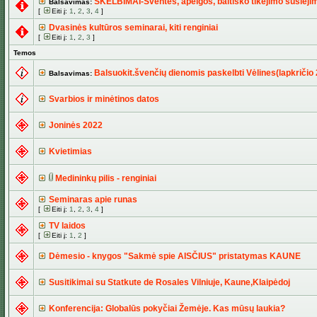
SKELBIMAI-Šventės, apeigos, baltiško tikėjimo susiėji
Balsavimas:
[
Eiti į:
1
,
2
,
3
,
4
]
Dvasinės kultūros seminarai, kiti renginiai
[
Eiti į:
1
,
2
,
3
]
Temos
Balsuokit.švenčių dienomis paskelbti Vėlines(lapkričio 2
Balsavimas:
Svarbios ir minėtinos datos
Joninės 2022
Kvietimias
Medininkų pilis - renginiai
Seminaras apie runas
[
Eiti į:
1
,
2
,
3
,
4
]
TV laidos
[
Eiti į:
1
,
2
]
Dėmesio - knygos "Sakmė spie AISČIUS" pristatymas KAUNE
Susitikimai su Statkute de Rosales Vilniuje, Kaune,Klaipėdoj
Konferencija: Globalūs pokyčiai Žemėje. Kas mūsų laukia?