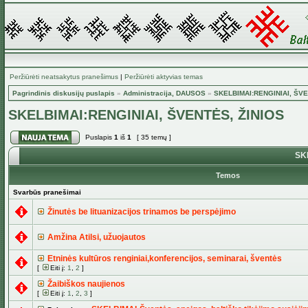
Peržiūrėti neatsakytus pranešimus
|
Peržiūrėti aktyvias temas
Pagrindinis diskusijų puslapis
»
Administracija, DAUSOS
»
SKELBIMAI:RENGINIAI, ŠVE
SKELBIMAI:RENGINIAI, ŠVENTĖS, ŽINIOS
Puslapis
1
iš
1
[ 35 temų ]
SKE
Temos
Svarbūs pranešimai
Žinutės be lituanizacijos trinamos be perspėjimo
Amžina Atilsi, užuojautos
Etninės kultūros renginiai,konferencijos, seminarai, šventės
[
Eiti į:
1
,
2
]
Žaibiškos naujienos
[
Eiti į:
1
,
2
,
3
]