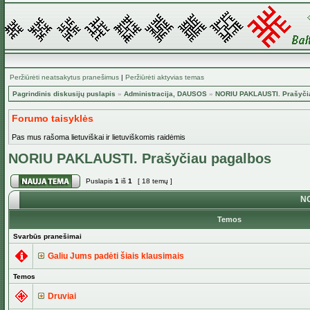
Peržiūrėti neatsakytus pranešimus
|
Peržiūrėti aktyvias temas
Pagrindinis diskusijų puslapis
»
Administracija, DAUSOS
»
NORIU PAKLAUSTI. Prašyči
Forumo taisyklės
Pas mus rašoma lietuviškai ir lietuviškomis raidėmis
NORIU PAKLAUSTI. Prašyčiau pagalbos
Puslapis
1
iš
1
[ 18 temų ]
NO
Temos
Svarbūs pranešimai
Galiu Jums padėti šiais klausimais
Temos
Druviai