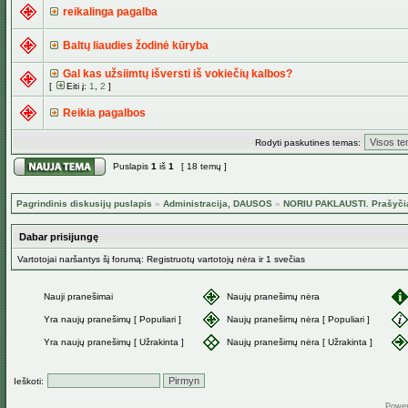
reikalinga pagalba
Baltų liaudies žodinė kūryba
Gal kas užsiimtų išversti iš vokiečių kalbos?
[
Eiti į:
1
,
2
]
Reikia pagalbos
Rodyti paskutines temas:
Puslapis
1
iš
1
[ 18 temų ]
Pagrindinis diskusijų puslapis
»
Administracija, DAUSOS
»
NORIU PAKLAUSTI. Prašyči
Dabar prisijungę
Vartotojai naršantys šį forumą: Registruotų vartotojų nėra ir 1 svečias
Nauji pranešimai
Naujų pranešimų nėra
Yra naujų pranešimų [ Populiari ]
Naujų pranešimų nėra [ Populiari ]
Yra naujų pranešimų [ Užrakinta ]
Naujų pranešimų nėra [ Užrakinta ]
Ieškoti:
Powe