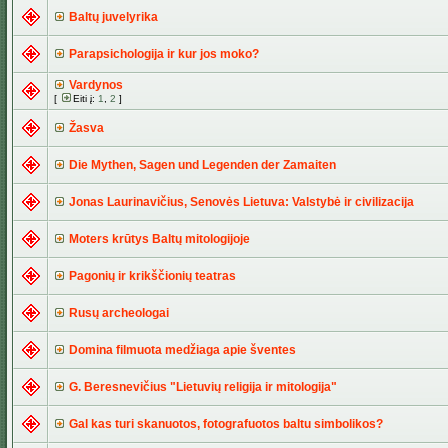
Baltų juvelyrika
Parapsichologija ir kur jos moko?
Vardynos
[
Eiti į:
1
,
2
]
Žasva
Die Mythen, Sagen und Legenden der Zamaiten
Jonas Laurinavičius, Senovės Lietuva: Valstybė ir civilizacija
Moters krūtys Baltų mitologijoje
Pagonių ir krikščionių teatras
Rusų archeologai
Domina filmuota medžiaga apie šventes
G. Beresnevičius "Lietuvių religija ir mitologija"
Gal kas turi skanuotos, fotografuotos baltu simbolikos?