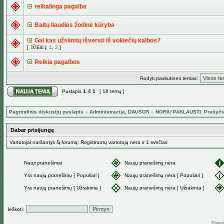
reikalinga pagalba
Baltų liaudies žodinė kūryba
Gal kas užsiimtų išversti iš vokiečių kalbos?
[
Eiti į:
1
,
2
]
Reikia pagalbos
Rodyti paskutines temas:
Puslapis
1
iš
1
[ 18 temų ]
Pagrindinis diskusijų puslapis
»
Administracija, DAUSOS
»
NORIU PAKLAUSTI. Prašyči
Dabar prisijungę
Vartotojai naršantys šį forumą: Registruotų vartotojų nėra ir 1 svečias
Nauji pranešimai
Naujų pranešimų nėra
Yra naujų pranešimų [ Populiari ]
Naujų pranešimų nėra [ Populiari ]
Yra naujų pranešimų [ Užrakinta ]
Naujų pranešimų nėra [ Užrakinta ]
Ieškoti:
Powe