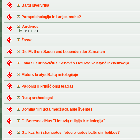
Baltų juvelyrika
Parapsichologija ir kur jos moko?
Vardynos
[
Eiti į:
1
,
2
]
Žasva
Die Mythen, Sagen und Legenden der Zamaiten
Jonas Laurinavičius, Senovės Lietuva: Valstybė ir civilizacija
Moters krūtys Baltų mitologijoje
Pagonių ir krikščionių teatras
Rusų archeologai
Domina filmuota medžiaga apie šventes
G. Beresnevičius "Lietuvių religija ir mitologija"
Gal kas turi skanuotos, fotografuotos baltu simbolikos?