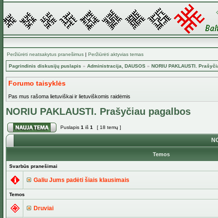
Peržiūrėti neatsakytus pranešimus
|
Peržiūrėti aktyvias temas
Pagrindinis diskusijų puslapis
»
Administracija, DAUSOS
»
NORIU PAKLAUSTI. Prašyči
Forumo taisyklės
Pas mus rašoma lietuviškai ir lietuviškomis raidėmis
NORIU PAKLAUSTI. Prašyčiau pagalbos
Puslapis
1
iš
1
[ 18 temų ]
NO
Temos
Svarbūs pranešimai
Galiu Jums padėti šiais klausimais
Temos
Druviai