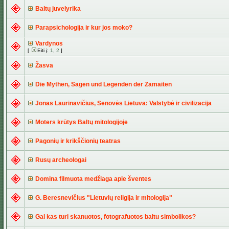
Baltų juvelyrika
Parapsichologija ir kur jos moko?
Vardynos
[
Eiti į:
1
,
2
]
Žasva
Die Mythen, Sagen und Legenden der Zamaiten
Jonas Laurinavičius, Senovės Lietuva: Valstybė ir civilizacija
Moters krūtys Baltų mitologijoje
Pagonių ir krikščionių teatras
Rusų archeologai
Domina filmuota medžiaga apie šventes
G. Beresnevičius "Lietuvių religija ir mitologija"
Gal kas turi skanuotos, fotografuotos baltu simbolikos?