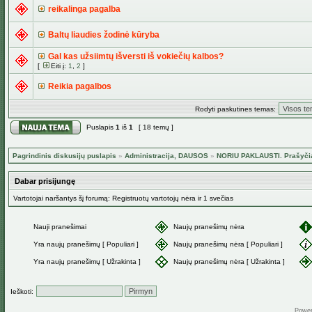
reikalinga pagalba
Baltų liaudies žodinė kūryba
Gal kas užsiimtų išversti iš vokiečių kalbos?
[
Eiti į:
1
,
2
]
Reikia pagalbos
Rodyti paskutines temas:
Puslapis
1
iš
1
[ 18 temų ]
Pagrindinis diskusijų puslapis
»
Administracija, DAUSOS
»
NORIU PAKLAUSTI. Prašyči
Dabar prisijungę
Vartotojai naršantys šį forumą: Registruotų vartotojų nėra ir 1 svečias
Nauji pranešimai
Naujų pranešimų nėra
Yra naujų pranešimų [ Populiari ]
Naujų pranešimų nėra [ Populiari ]
Yra naujų pranešimų [ Užrakinta ]
Naujų pranešimų nėra [ Užrakinta ]
Ieškoti:
Powe