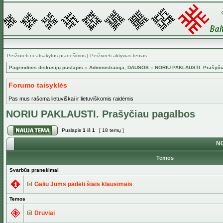
Peržiūrėti neatsakytus pranešimus
|
Peržiūrėti aktyvias temas
Pagrindinis diskusijų puslapis
»
Administracija, DAUSOS
»
NORIU PAKLAUSTI. Prašyči
Forumo taisyklės
Pas mus rašoma lietuviškai ir lietuviškomis raidėmis
NORIU PAKLAUSTI. Prašyčiau pagalbos
Puslapis
1
iš
1
[ 18 temų ]
NO
Temos
Svarbūs pranešimai
Galiu Jums padėti šiais klausimais
Temos
Druviai