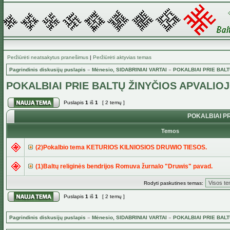
Peržiūrėti neatsakytus pranešimus
|
Peržiūrėti aktyvias temas
Pagrindinis diskusijų puslapis
»
Mėnesio, SIDABRINIAI VARTAI
»
POKALBIAI PRIE BAL
POKALBIAI PRIE BALTŲ ŽINYČIOS APVALI
Puslapis
1
iš
1
[ 2 temų ]
POKALBIAI P
Temos
(2)Pokalbio tema KETURIOS KILNIOSIOS DRUWIO TIESOS.
(1)Baltų religinės bendrijos Romuva žurnalo "Druwis" pavad.
Rodyti paskutines temas:
Puslapis
1
iš
1
[ 2 temų ]
Pagrindinis diskusijų puslapis
»
Mėnesio, SIDABRINIAI VARTAI
»
POKALBIAI PRIE BAL