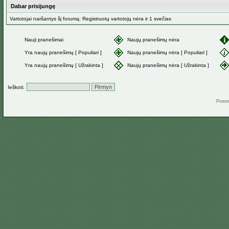
Dabar prisijungę
Vartotojai naršantys šį forumą: Registruotų vartotojų nėra ir 1 svečias
Nauji pranešimai
Naujų pranešimų nėra
Yra naujų pranešimų [ Populiari ]
Naujų pranešimų nėra [ Populiari ]
Yra naujų pranešimų [ Užrakinta ]
Naujų pranešimų nėra [ Užrakinta ]
Ieškoti:
Powe