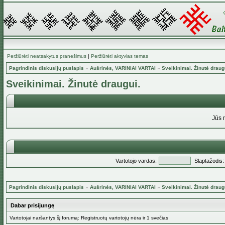
Peržiūrėti neatsakytus pranešimus
|
Peržiūrėti aktyvias temas
Pagrindinis diskusijų puslapis
»
Aušrinės, VARINIAI VARTAI
»
Sveikinimai. Žinutė draug
Sveikinimai. Žinutė draugui.
Jūs 
Vartotojo vardas:
Slaptažodis:
Pagrindinis diskusijų puslapis
»
Aušrinės, VARINIAI VARTAI
»
Sveikinimai. Žinutė draug
Dabar prisijungę
Vartotojai naršantys šį forumą: Registruotų vartotojų nėra ir 1 svečias