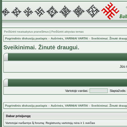
Peržiūrėti neatsakytus pranešimus
|
Peržiūrėti aktyvias temas
Pagrindinis diskusijų puslapis
»
Aušrinės, VARINIAI VARTAI
»
Sveikinimai. Žinutė draug
Sveikinimai. Žinutė draugui.
Jūs 
Vartotojo vardas:
Slaptažodis:
Pagrindinis diskusijų puslapis
»
Aušrinės, VARINIAI VARTAI
»
Sveikinimai. Žinutė draug
Dabar prisijungę
Vartotojai naršantys šį forumą: Registruotų vartotojų nėra ir 1 svečias