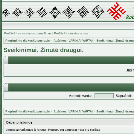
Peržiūrėti neatsakytus pranešimus
|
Peržiūrėti aktyvias temas
Pagrindinis diskusijų puslapis
»
Aušrinės, VARINIAI VARTAI
»
Sveikinimai. Žinutė draug
Sveikinimai. Žinutė draugui.
Jūs 
Vartotojo vardas:
Slaptažodis:
Pagrindinis diskusijų puslapis
»
Aušrinės, VARINIAI VARTAI
»
Sveikinimai. Žinutė draug
Dabar prisijungę
Vartotojai naršantys šį forumą: Registruotų vartotojų nėra ir 1 svečias