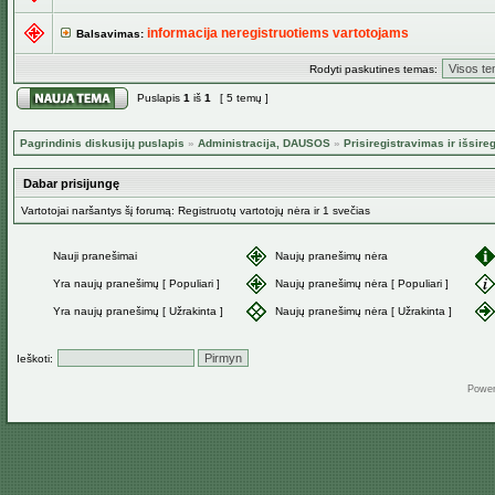
informacija neregistruotiems vartotojams
Balsavimas:
Rodyti paskutines temas:
Puslapis
1
iš
1
[ 5 temų ]
Pagrindinis diskusijų puslapis
»
Administracija, DAUSOS
»
Prisiregistravimas ir išs
Dabar prisijungę
Vartotojai naršantys šį forumą: Registruotų vartotojų nėra ir 1 svečias
Nauji pranešimai
Naujų pranešimų nėra
Yra naujų pranešimų [ Populiari ]
Naujų pranešimų nėra [ Populiari ]
Yra naujų pranešimų [ Užrakinta ]
Naujų pranešimų nėra [ Užrakinta ]
Ieškoti:
Powe