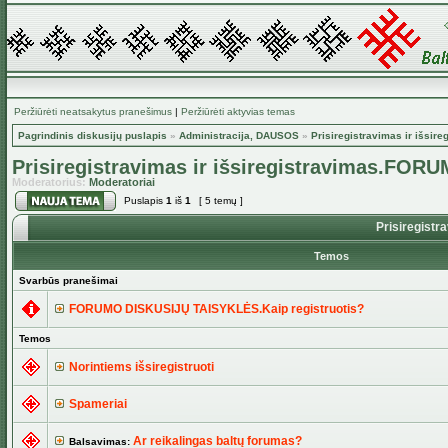
Peržiūrėti neatsakytus pranešimus
|
Peržiūrėti aktyvias temas
Pagrindinis diskusijų puslapis
»
Administracija, DAUSOS
»
Prisiregistravimas ir išs
Prisiregistravimas ir išsiregistravimas.FO
Moderatorius:
Moderatoriai
Puslapis
1
iš
1
[ 5 temų ]
Prisiregist
Temos
Svarbūs pranešimai
FORUMO DISKUSIJŲ TAISYKLĖS.Kaip registruotis?
Temos
Norintiems išsiregistruoti
Spameriai
Ar reikalingas baltų forumas?
Balsavimas: