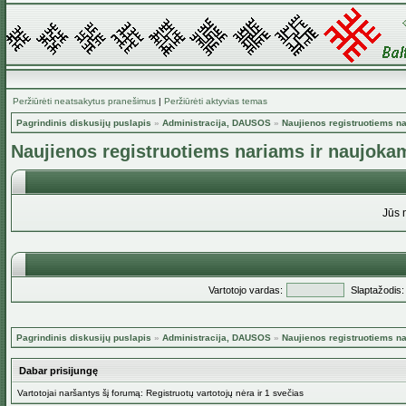
Peržiūrėti neatsakytus pranešimus
|
Peržiūrėti aktyvias temas
Pagrindinis diskusijų puslapis
»
Administracija, DAUSOS
»
Naujienos registruotiems n
Naujienos registruotiems nariams ir naujoka
Jūs 
Vartotojo vardas:
Slaptažodis:
Pagrindinis diskusijų puslapis
»
Administracija, DAUSOS
»
Naujienos registruotiems n
Dabar prisijungę
Vartotojai naršantys šį forumą: Registruotų vartotojų nėra ir 1 svečias