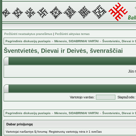
Peržiūrėti neatsakytus pranešimus
|
Peržiūrėti aktyvias temas
Pagrindinis diskusijų puslapis
»
Mėnesio, SIDABRINIAI VARTAI
»
Šventvietės, Dievai ir
Šventvietės, Dievai ir Deivės, švenraščiai
Jūs 
Vartotojo vardas:
Slaptažodis:
Pagrindinis diskusijų puslapis
»
Mėnesio, SIDABRINIAI VARTAI
»
Šventvietės, Dievai ir
Dabar prisijungę
Vartotojai naršantys šį forumą: Registruotų vartotojų nėra ir 1 svečias