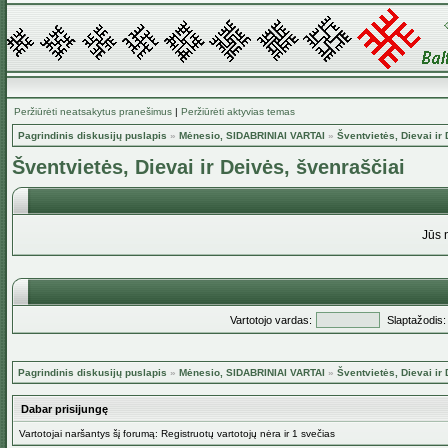
Peržiūrėti neatsakytus pranešimus
|
Peržiūrėti aktyvias temas
Pagrindinis diskusijų puslapis
»
Mėnesio, SIDABRINIAI VARTAI
»
Šventvietės, Dievai ir
Šventvietės, Dievai ir Deivės, švenraščiai
Jūs 
Vartotojo vardas:
Slaptažodis:
Pagrindinis diskusijų puslapis
»
Mėnesio, SIDABRINIAI VARTAI
»
Šventvietės, Dievai ir
Dabar prisijungę
Vartotojai naršantys šį forumą: Registruotų vartotojų nėra ir 1 svečias