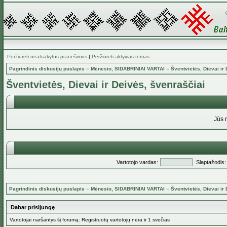
Peržiūrėti neatsakytus pranešimus
|
Peržiūrėti aktyvias temas
Pagrindinis diskusijų puslapis
»
Mėnesio, SIDABRINIAI VARTAI
»
Šventvietės, Dievai ir
Šventvietės, Dievai ir Deivės, švenraščiai
Jūs 
Vartotojo vardas:
Slaptažodis:
Pagrindinis diskusijų puslapis
»
Mėnesio, SIDABRINIAI VARTAI
»
Šventvietės, Dievai ir
Dabar prisijungę
Vartotojai naršantys šį forumą: Registruotų vartotojų nėra ir 1 svečias