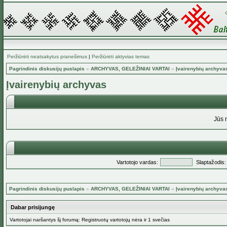
Peržiūrėti neatsakytus pranešimus
|
Peržiūrėti aktyvias temas
Pagrindinis diskusijų puslapis
»
ARCHYVAS, GELEŽINIAI VARTAI
»
Įvairenybių archyva
Įvairenybių archyvas
Jūs 
Vartotojo vardas:
Slaptažodis:
Pagrindinis diskusijų puslapis
»
ARCHYVAS, GELEŽINIAI VARTAI
»
Įvairenybių archyva
Dabar prisijungę
Vartotojai naršantys šį forumą: Registruotų vartotojų nėra ir 1 svečias