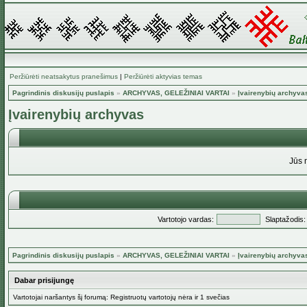
Peržiūrėti neatsakytus pranešimus
|
Peržiūrėti aktyvias temas
Pagrindinis diskusijų puslapis
»
ARCHYVAS, GELEŽINIAI VARTAI
»
Įvairenybių archyva
Įvairenybių archyvas
Jūs 
Vartotojo vardas:
Slaptažodis:
Pagrindinis diskusijų puslapis
»
ARCHYVAS, GELEŽINIAI VARTAI
»
Įvairenybių archyva
Dabar prisijungę
Vartotojai naršantys šį forumą: Registruotų vartotojų nėra ir 1 svečias