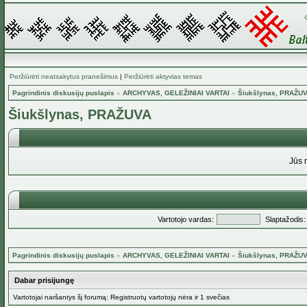
Peržiūrėti neatsakytus pranešimus
|
Peržiūrėti aktyvias temas
Pagrindinis diskusijų puslapis
»
ARCHYVAS, GELEŽINIAI VARTAI
»
Šiukšlynas, PRAŽU
Šiukšlynas, PRAŽUVA
Jūs 
Vartotojo vardas:
Slaptažodis:
Pagrindinis diskusijų puslapis
»
ARCHYVAS, GELEŽINIAI VARTAI
»
Šiukšlynas, PRAŽU
Dabar prisijungę
Vartotojai naršantys šį forumą: Registruotų vartotojų nėra ir 1 svečias