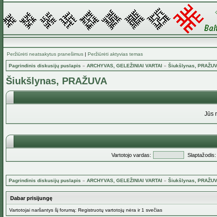
Peržiūrėti neatsakytus pranešimus
|
Peržiūrėti aktyvias temas
Pagrindinis diskusijų puslapis
»
ARCHYVAS, GELEŽINIAI VARTAI
»
Šiukšlynas, PRAŽU
Šiukšlynas, PRAŽUVA
Jūs 
Vartotojo vardas:
Slaptažodis:
Pagrindinis diskusijų puslapis
»
ARCHYVAS, GELEŽINIAI VARTAI
»
Šiukšlynas, PRAŽU
Dabar prisijungę
Vartotojai naršantys šį forumą: Registruotų vartotojų nėra ir 1 svečias