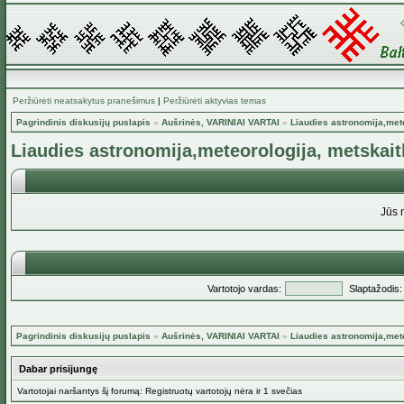
Peržiūrėti neatsakytus pranešimus
|
Peržiūrėti aktyvias temas
Pagrindinis diskusijų puslapis
»
Aušrinės, VARINIAI VARTAI
»
Liaudies astronomija,mete
Liaudies astronomija,meteorologija, metskaitl
Jūs 
Vartotojo vardas:
Slaptažodis:
Pagrindinis diskusijų puslapis
»
Aušrinės, VARINIAI VARTAI
»
Liaudies astronomija,mete
Dabar prisijungę
Vartotojai naršantys šį forumą: Registruotų vartotojų nėra ir 1 svečias