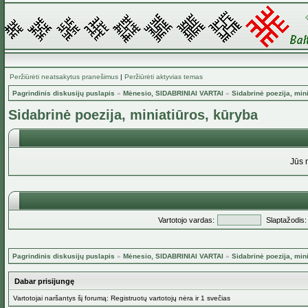
Peržiūrėti neatsakytus pranešimus
|
Peržiūrėti aktyvias temas
Pagrindinis diskusijų puslapis
»
Mėnesio, SIDABRINIAI VARTAI
»
Sidabrinė poezija, min
Sidabrinė poezija, miniatiūros, kūryba
Jūs 
Vartotojo vardas:
Slaptažodis:
Pagrindinis diskusijų puslapis
»
Mėnesio, SIDABRINIAI VARTAI
»
Sidabrinė poezija, min
Dabar prisijungę
Vartotojai naršantys šį forumą: Registruotų vartotojų nėra ir 1 svečias