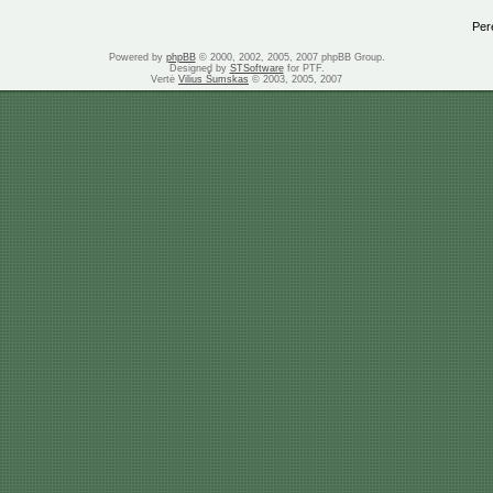
Perei
Powered by
phpBB
© 2000, 2002, 2005, 2007 phpBB Group.
Designed by
STSoftware
for PTF.
Vertė
Vilius Šumskas
© 2003, 2005, 2007