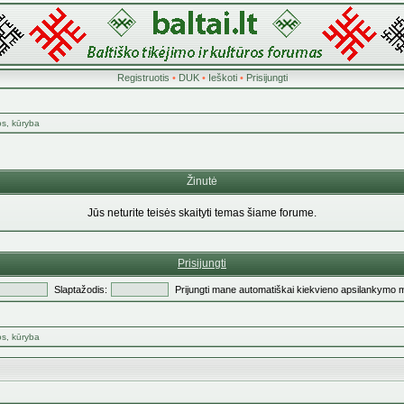
Registruotis
•
DUK
•
Ieškoti
•
Prisijungti
os, kūryba
Žinutė
Jūs neturite teisės skaityti temas šiame forume.
Prisijungti
Slaptažodis:
Prijungti mane automatiškai kiekvieno apsilankymo 
os, kūryba