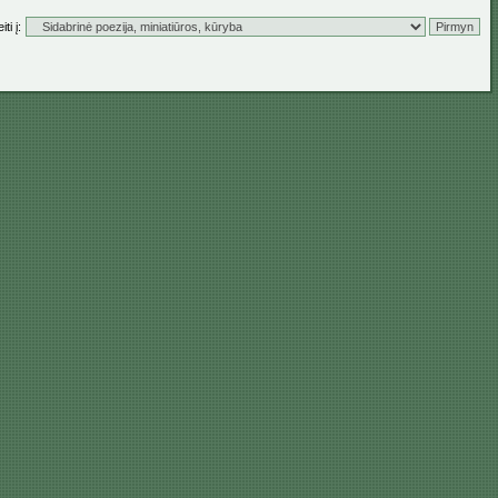
ti į: