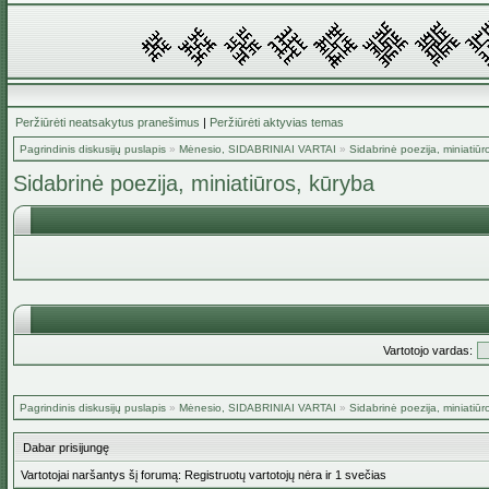
Peržiūrėti neatsakytus pranešimus
|
Peržiūrėti aktyvias temas
Pagrindinis diskusijų puslapis
»
Mėnesio, SIDABRINIAI VARTAI
»
Sidabrinė poezija, miniatiūr
Sidabrinė poezija, miniatiūros, kūryba
Vartotojo vardas:
Pagrindinis diskusijų puslapis
»
Mėnesio, SIDABRINIAI VARTAI
»
Sidabrinė poezija, miniatiūr
Dabar prisijungę
Vartotojai naršantys šį forumą: Registruotų vartotojų nėra ir 1 svečias