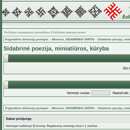
Peržiūrėti neatsakytus pranešimus
|
Peržiūrėti aktyvias temas
Pagrindinis diskusijų puslapis
»
Mėnesio, SIDABRINIAI VARTAI
»
Sidabrinė poezija, min
Sidabrinė poezija, miniatiūros, kūryba
Jūs 
Vartotojo vardas:
Slaptažodis:
Pagrindinis diskusijų puslapis
»
Mėnesio, SIDABRINIAI VARTAI
»
Sidabrinė poezija, min
Dabar prisijungę
Vartotojai naršantys šį forumą: Registruotų vartotojų nėra ir 1 svečias