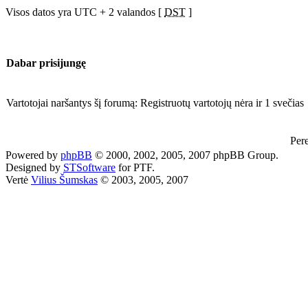
Visos datos yra UTC + 2 valandos [
DST
]
Dabar prisijungę
Vartotojai naršantys šį forumą: Registruotų vartotojų nėra ir 1 svečias
Perei
Powered by
phpBB
© 2000, 2002, 2005, 2007 phpBB Group.
Designed by
STSoftware
for PTF.
Vertė
Vilius Šumskas
© 2003, 2005, 2007