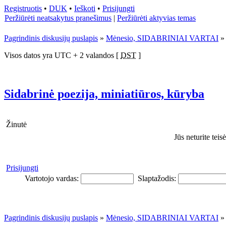
Registruotis
•
DUK
•
Ieškoti
•
Prisijungti
Peržiūrėti neatsakytus pranešimus
|
Peržiūrėti aktyvias temas
Pagrindinis diskusijų puslapis
»
Mėnesio, SIDABRINIAI VARTAI
Visos datos yra UTC + 2 valandos [
DST
]
Sidabrinė poezija, miniatiūros, kūryba
Žinutė
Jūs neturite teis
Prisijungti
Vartotojo vardas:
Slaptažodis:
Pagrindinis diskusijų puslapis
»
Mėnesio, SIDABRINIAI VARTAI