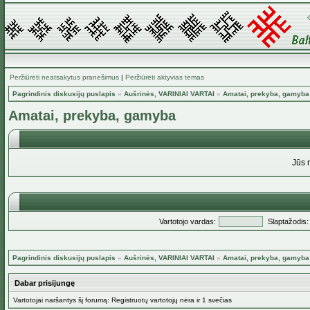
Peržiūrėti neatsakytus pranešimus
|
Peržiūrėti aktyvias temas
Pagrindinis diskusijų puslapis
»
Aušrinės, VARINIAI VARTAI
»
Amatai, prekyba, gamyba
Amatai, prekyba, gamyba
Jūs 
Vartotojo vardas:
Slaptažodis:
Pagrindinis diskusijų puslapis
»
Aušrinės, VARINIAI VARTAI
»
Amatai, prekyba, gamyba
Dabar prisijungę
Vartotojai naršantys šį forumą: Registruotų vartotojų nėra ir 1 svečias