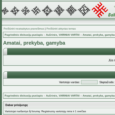
Peržiūrėti neatsakytus pranešimus
|
Peržiūrėti aktyvias temas
Pagrindinis diskusijų puslapis
»
Aušrinės, VARINIAI VARTAI
»
Amatai, prekyba, gamyba
Amatai, prekyba, gamyba
Jūs 
Vartotojo vardas:
Slaptažodis:
Pagrindinis diskusijų puslapis
»
Aušrinės, VARINIAI VARTAI
»
Amatai, prekyba, gamyba
Dabar prisijungę
Vartotojai naršantys šį forumą: Registruotų vartotojų nėra ir 1 svečias