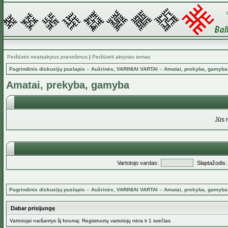
Peržiūrėti neatsakytus pranešimus
|
Peržiūrėti aktyvias temas
Pagrindinis diskusijų puslapis
»
Aušrinės, VARINIAI VARTAI
»
Amatai, prekyba, gamyba
Amatai, prekyba, gamyba
Jūs 
Vartotojo vardas:
Slaptažodis:
Pagrindinis diskusijų puslapis
»
Aušrinės, VARINIAI VARTAI
»
Amatai, prekyba, gamyba
Dabar prisijungę
Vartotojai naršantys šį forumą: Registruotų vartotojų nėra ir 1 svečias