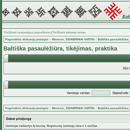
Peržiūrėti neatsakytus pranešimus
|
Peržiūrėti aktyvias temas
Pagrindinis diskusijų puslapis
»
Mėnesio, SIDABRINIAI VARTAI
»
Baltiška pasaulėžiūra,
Baltiška pasaulėžiūra, tikėjimas, praktika
Jūs 
Vartotojo vardas:
Slaptažodis:
Pagrindinis diskusijų puslapis
»
Mėnesio, SIDABRINIAI VARTAI
»
Baltiška pasaulėžiūra,
Dabar prisijungę
Vartotojai naršantys šį forumą: Registruotų vartotojų nėra ir 1 svečias