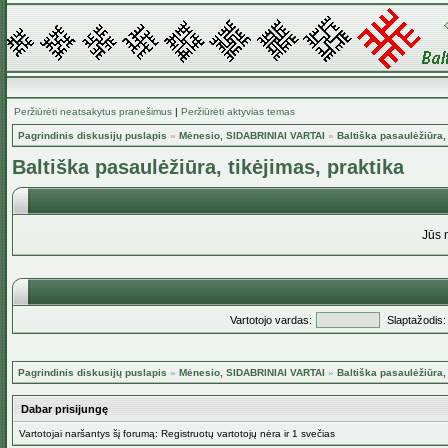
Peržiūrėti neatsakytus pranešimus
|
Peržiūrėti aktyvias temas
Pagrindinis diskusijų puslapis
»
Mėnesio, SIDABRINIAI VARTAI
»
Baltiška pasaulėžiūra,
Baltiška pasaulėžiūra, tikėjimas, praktika
Jūs 
Vartotojo vardas:
Slaptažodis:
Pagrindinis diskusijų puslapis
»
Mėnesio, SIDABRINIAI VARTAI
»
Baltiška pasaulėžiūra,
Dabar prisijungę
Vartotojai naršantys šį forumą: Registruotų vartotojų nėra ir 1 svečias