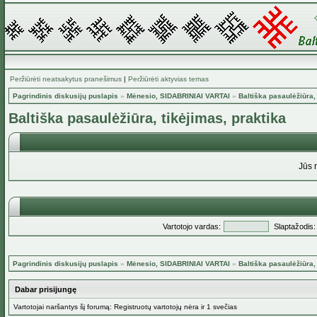
Peržiūrėti neatsakytus pranešimus
|
Peržiūrėti aktyvias temas
Pagrindinis diskusijų puslapis
»
Mėnesio, SIDABRINIAI VARTAI
»
Baltiška pasaulėžiūra,
Baltiška pasaulėžiūra, tikėjimas, praktika
Jūs 
Vartotojo vardas:
Slaptažodis:
Pagrindinis diskusijų puslapis
»
Mėnesio, SIDABRINIAI VARTAI
»
Baltiška pasaulėžiūra,
Dabar prisijungę
Vartotojai naršantys šį forumą: Registruotų vartotojų nėra ir 1 svečias