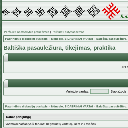
Peržiūrėti neatsakytus pranešimus
|
Peržiūrėti aktyvias temas
Pagrindinis diskusijų puslapis
»
Mėnesio, SIDABRINIAI VARTAI
»
Baltiška pasaulėžiūra,
Baltiška pasaulėžiūra, tikėjimas, praktika
Jūs 
Vartotojo vardas:
Slaptažodis:
Pagrindinis diskusijų puslapis
»
Mėnesio, SIDABRINIAI VARTAI
»
Baltiška pasaulėžiūra,
Dabar prisijungę
Vartotojai naršantys šį forumą: Registruotų vartotojų nėra ir 1 svečias