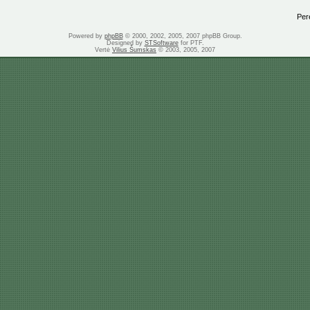
Perei
Powered by
phpBB
© 2000, 2002, 2005, 2007 phpBB Group.
Designed by
STSoftware
for PTF.
Vertė
Vilius Šumskas
© 2003, 2005, 2007