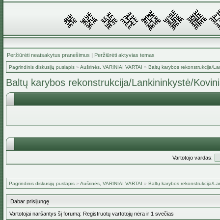
Peržiūrėti neatsakytus pranešimus
|
Peržiūrėti aktyvias temas
Pagrindinis diskusijų puslapis
»
Aušrinės, VARINIAI VARTAI
»
Baltų karybos rekonstrukcija/La
Baltų karybos rekonstrukcija/Lankininkystė/Kovin
Vartotojo vardas:
Pagrindinis diskusijų puslapis
»
Aušrinės, VARINIAI VARTAI
»
Baltų karybos rekonstrukcija/La
Dabar prisijungę
Vartotojai naršantys šį forumą: Registruotų vartotojų nėra ir 1 svečias