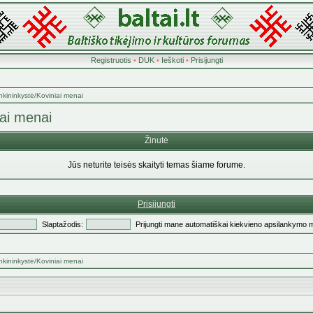
Registruotis
•
DUK
•
Ieškoti
•
Prisijungti
nkininkystė/Koviniai menai
iai menai
Žinutė
Jūs neturite teisės skaityti temas šiame forume.
Prisijungti
Slaptažodis:
Prijungti mane automatiškai kiekvieno apsilankymo 
nkininkystė/Koviniai menai