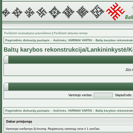
Peržiūrėti neatsakytus pranešimus
|
Peržiūrėti aktyvias temas
Pagrindinis diskusijų puslapis
»
Aušrinės, VARINIAI VARTAI
»
Baltų karybos rekonstruk
Baltų karybos rekonstrukcija/Lankininkystė/K
Jūs 
Vartotojo vardas:
Slaptažodis:
Pagrindinis diskusijų puslapis
»
Aušrinės, VARINIAI VARTAI
»
Baltų karybos rekonstruk
Dabar prisijungę
Vartotojai naršantys šį forumą: Registruotų vartotojų nėra ir 1 svečias