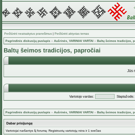
Peržiūrėti neatsakytus pranešimus
|
Peržiūrėti aktyvias temas
Pagrindinis diskusijų puslapis
»
Aušrinės, VARINIAI VARTAI
»
Baltų šeimos tradicijos, 
Baltų šeimos tradicijos, papročiai
Jūs 
Vartotojo vardas:
Slaptažodis:
Pagrindinis diskusijų puslapis
»
Aušrinės, VARINIAI VARTAI
»
Baltų šeimos tradicijos, 
Dabar prisijungę
Vartotojai naršantys šį forumą: Registruotų vartotojų nėra ir 1 svečias