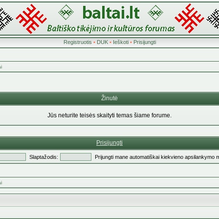
Registruotis
•
DUK
•
Ieškoti
•
Prisijungti
i
Žinutė
Jūs neturite teisės skaityti temas šiame forume.
Prisijungti
Slaptažodis:
Prijungti mane automatiškai kiekvieno apsilankymo 
i