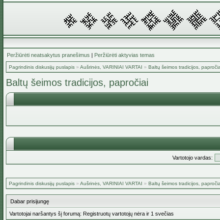
Peržiūrėti neatsakytus pranešimus
|
Peržiūrėti aktyvias temas
Pagrindinis diskusijų puslapis
»
Aušrinės, VARINIAI VARTAI
»
Baltų šeimos tradicijos, papročia
Baltų šeimos tradicijos, papročiai
Vartotojo vardas:
Pagrindinis diskusijų puslapis
»
Aušrinės, VARINIAI VARTAI
»
Baltų šeimos tradicijos, papročia
Dabar prisijungę
Vartotojai naršantys šį forumą: Registruotų vartotojų nėra ir 1 svečias