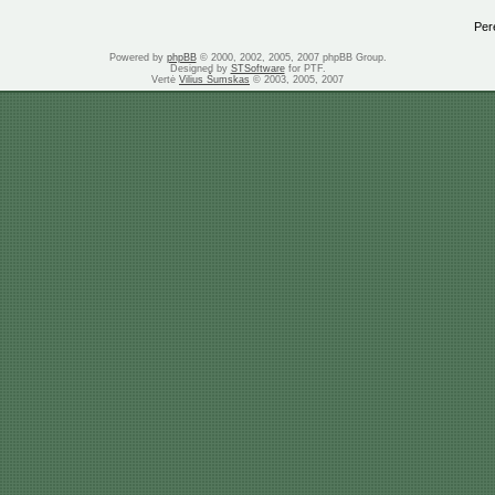
Perei
Powered by
phpBB
© 2000, 2002, 2005, 2007 phpBB Group.
Designed by
STSoftware
for PTF.
Vertė
Vilius Šumskas
© 2003, 2005, 2007