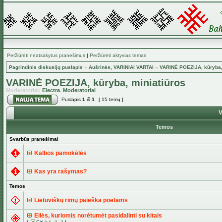
Peržiūrėti neatsakytus pranešimus
|
Peržiūrėti aktyvias temas
Pagrindinis diskusijų puslapis
»
Aušrinės, VARINIAI VARTAI
»
VARINĖ POEZIJA, kūryba,
VARINĖ POEZIJA, kūryba, miniatiūros
Moderatoriai:
Electra
,
Moderatoriai
Puslapis
1
iš
1
[ 15 temų ]
V
Temos
Svarbūs pranešimai
Kalbos pamokėlės
Kas yra rašymas?
Temos
Lietuviškų rimų paieška poetams
Eilės, kuriomis norėtumėt pasidalinti su kitais