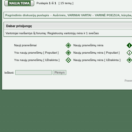
Puslapis
1
iš
1
[ 15 temų ]
Pagrindinis diskusijų puslapis
»
Aušrinės, VARINIAI VARTAI
»
VARINĖ POEZIJA, kūryba,
Dabar prisijungę
Vartotojai naršantys šį forumą: Registruotų vartotojų nėra ir 1 svečias
Nauji pranešimai
Naujų pranešimų nėra
Yra naujų pranešimų [ Populiari ]
Naujų pranešimų nėra [ Populiari ]
Yra naujų pranešimų [ Užrakinta ]
Naujų pranešimų nėra [ Užrakinta ]
Ieškoti:
Powe