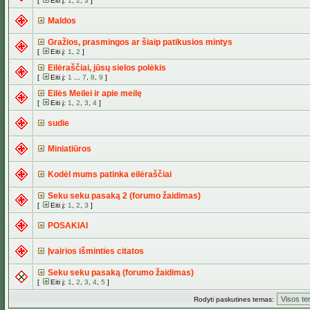
[
Eiti į:
1
,
2
,
3
]
Maldos
Gražios, prasmingos ar šiaip patikusios mintys
[
Eiti į:
1
,
2
]
Eilėraščiai, jūsų sielos polėkis
[
Eiti į:
1
...
7
,
8
,
9
]
Eilės Meilei ir apie meilę
[
Eiti į:
1
,
2
,
3
,
4
]
sudie
Miniatiūros
Kodėl mums patinka eilėraščiai
Seku seku pasaką 2 (forumo žaidimas)
[
Eiti į:
1
,
2
,
3
]
POSAKIAI
Įvairios išminties citatos
Seku seku pasaką (forumo žaidimas)
[
Eiti į:
1
,
2
,
3
,
4
,
5
]
Rodyti paskutines temas: