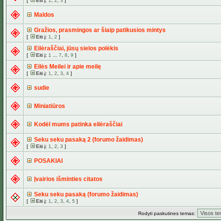
[
Eiti į:
1
,
2
,
3
]
Maldos
Gražios, prasmingos ar šiaip patikusios mintys
[
Eiti į:
1
,
2
]
Eilėraščiai, jūsų sielos polėkis
[
Eiti į:
1
...
7
,
8
,
9
]
Eilės Meilei ir apie meilę
[
Eiti į:
1
,
2
,
3
,
4
]
sudie
Miniatiūros
Kodėl mums patinka eilėraščiai
Seku seku pasaką 2 (forumo žaidimas)
[
Eiti į:
1
,
2
,
3
]
POSAKIAI
Įvairios išminties citatos
Seku seku pasaką (forumo žaidimas)
[
Eiti į:
1
,
2
,
3
,
4
,
5
]
Rodyti paskutines temas: