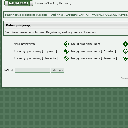
Puslapis
1
iš
1
[ 15 temų ]
Pagrindinis diskusijų puslapis
»
Aušrinės, VARINIAI VARTAI
»
VARINĖ POEZIJA, kūryba,
Dabar prisijungę
Vartotojai naršantys šį forumą: Registruotų vartotojų nėra ir 1 svečias
Nauji pranešimai
Naujų pranešimų nėra
Yra naujų pranešimų [ Populiari ]
Naujų pranešimų nėra [ Populiari ]
Yra naujų pranešimų [ Užrakinta ]
Naujų pranešimų nėra [ Užrakinta ]
Ieškoti:
Powe