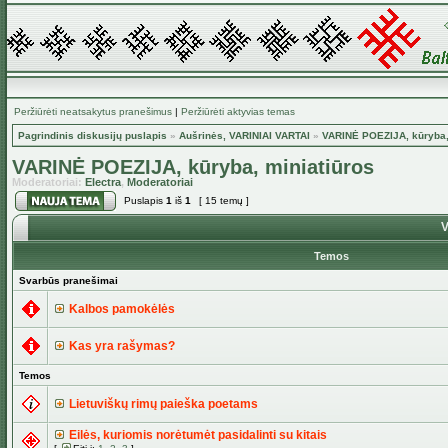
Peržiūrėti neatsakytus pranešimus
|
Peržiūrėti aktyvias temas
Pagrindinis diskusijų puslapis
»
Aušrinės, VARINIAI VARTAI
»
VARINĖ POEZIJA, kūryba,
VARINĖ POEZIJA, kūryba, miniatiūros
Moderatoriai:
Electra
,
Moderatoriai
Puslapis
1
iš
1
[ 15 temų ]
V
Temos
Svarbūs pranešimai
Kalbos pamokėlės
Kas yra rašymas?
Temos
Lietuviškų rimų paieška poetams
Eilės, kuriomis norėtumėt pasidalinti su kitais