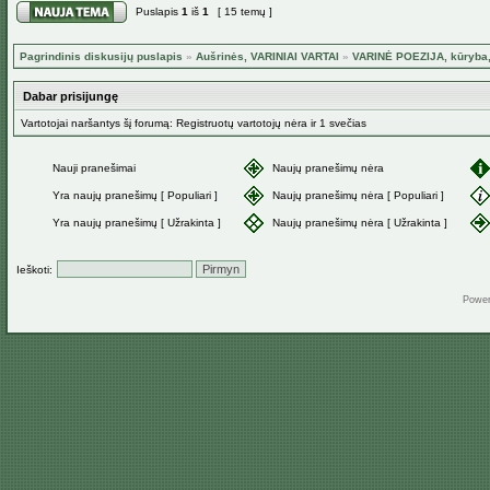
Puslapis
1
iš
1
[ 15 temų ]
Pagrindinis diskusijų puslapis
»
Aušrinės, VARINIAI VARTAI
»
VARINĖ POEZIJA, kūryba,
Dabar prisijungę
Vartotojai naršantys šį forumą: Registruotų vartotojų nėra ir 1 svečias
Nauji pranešimai
Naujų pranešimų nėra
Yra naujų pranešimų [ Populiari ]
Naujų pranešimų nėra [ Populiari ]
Yra naujų pranešimų [ Užrakinta ]
Naujų pranešimų nėra [ Užrakinta ]
Ieškoti:
Powe