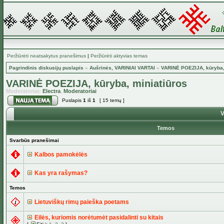
Peržiūrėti neatsakytus pranešimus
|
Peržiūrėti aktyvias temas
Pagrindinis diskusijų puslapis
»
Aušrinės, VARINIAI VARTAI
»
VARINĖ POEZIJA, kūryba,
VARINĖ POEZIJA, kūryba, miniatiūros
Moderatoriai:
Electra
,
Moderatoriai
Puslapis
1
iš
1
[ 15 temų ]
V
Temos
Svarbūs pranešimai
Kalbos pamokėlės
Kas yra rašymas?
Temos
Lietuviškų rimų paieška poetams
Eilės, kuriomis norėtumėt pasidalinti su kitais