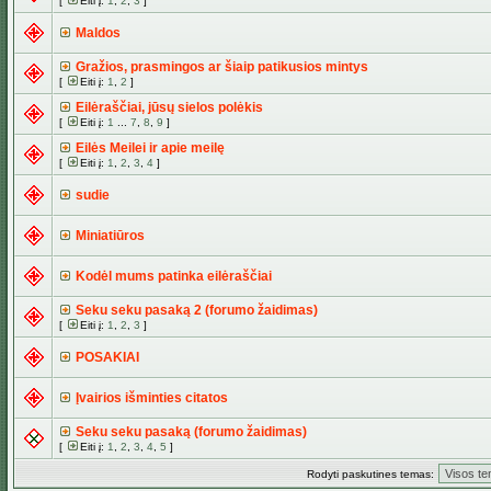
[
Eiti į:
1
,
2
,
3
]
Maldos
Gražios, prasmingos ar šiaip patikusios mintys
[
Eiti į:
1
,
2
]
Eilėraščiai, jūsų sielos polėkis
[
Eiti į:
1
...
7
,
8
,
9
]
Eilės Meilei ir apie meilę
[
Eiti į:
1
,
2
,
3
,
4
]
sudie
Miniatiūros
Kodėl mums patinka eilėraščiai
Seku seku pasaką 2 (forumo žaidimas)
[
Eiti į:
1
,
2
,
3
]
POSAKIAI
Įvairios išminties citatos
Seku seku pasaką (forumo žaidimas)
[
Eiti į:
1
,
2
,
3
,
4
,
5
]
Rodyti paskutines temas: