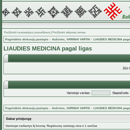
Peržiūrėti neatsakytus pranešimus
|
Peržiūrėti aktyvias temas
Pagrindinis diskusijų puslapis
»
Aušrinės, VARINIAI VARTAI
»
LIAUDIES MEDICINA pagal
LIAUDIES MEDICINA pagal ligas
Jūs 
Vartotojo vardas:
Slaptažodis:
Pagrindinis diskusijų puslapis
»
Aušrinės, VARINIAI VARTAI
»
LIAUDIES MEDICINA pagal
Dabar prisijungę
Vartotojai naršantys šį forumą: Registruotų vartotojų nėra ir 1 svečias