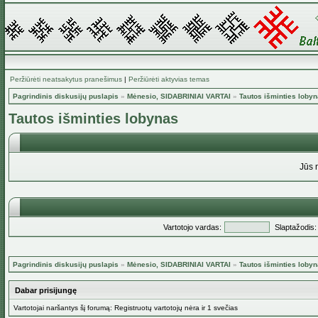
Peržiūrėti neatsakytus pranešimus
|
Peržiūrėti aktyvias temas
Pagrindinis diskusijų puslapis
»
Mėnesio, SIDABRINIAI VARTAI
»
Tautos išminties loby
Tautos išminties lobynas
Jūs 
Vartotojo vardas:
Slaptažodis:
Pagrindinis diskusijų puslapis
»
Mėnesio, SIDABRINIAI VARTAI
»
Tautos išminties loby
Dabar prisijungę
Vartotojai naršantys šį forumą: Registruotų vartotojų nėra ir 1 svečias