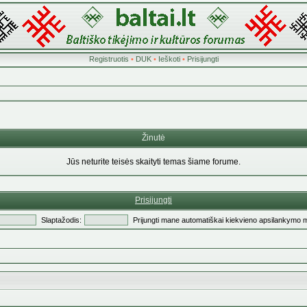
Registruotis
•
DUK
•
Ieškoti
•
Prisijungti
Žinutė
Jūs neturite teisės skaityti temas šiame forume.
Prisijungti
Slaptažodis:
Prijungti mane automatiškai kiekvieno apsilankymo 