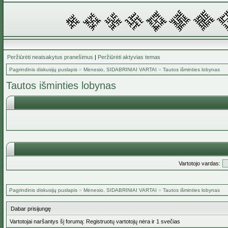
Peržiūrėti neatsakytus pranešimus
|
Peržiūrėti aktyvias temas
Pagrindinis diskusijų puslapis
»
Mėnesio, SIDABRINIAI VARTAI
»
Tautos išminties lobynas
Tautos išminties lobynas
Vartotojo vardas:
Pagrindinis diskusijų puslapis
»
Mėnesio, SIDABRINIAI VARTAI
»
Tautos išminties lobynas
Dabar prisijungę
Vartotojai naršantys šį forumą: Registruotų vartotojų nėra ir 1 svečias