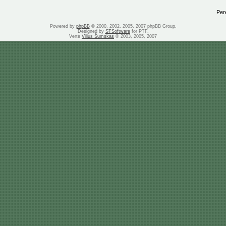
Perei
Powered by
phpBB
© 2000, 2002, 2005, 2007 phpBB Group.
Designed by
STSoftware
for PTF.
Vertė
Vilius Šumskas
© 2003, 2005, 2007