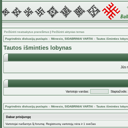
Peržiūrėti neatsakytus pranešimus
|
Peržiūrėti aktyvias temas
Pagrindinis diskusijų puslapis
»
Mėnesio, SIDABRINIAI VARTAI
»
Tautos išminties loby
Tautos išminties lobynas
Jūs 
Vartotojo vardas:
Slaptažodis:
Pagrindinis diskusijų puslapis
»
Mėnesio, SIDABRINIAI VARTAI
»
Tautos išminties loby
Dabar prisijungę
Vartotojai naršantys šį forumą: Registruotų vartotojų nėra ir 1 svečias