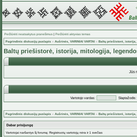
Peržiūrėti neatsakytus pranešimus
|
Peržiūrėti aktyvias temas
Pagrindinis diskusijų puslapis
»
Aušrinės, VARINIAI VARTAI
»
Baltų priešistorė, istorija
Baltų priešistorė, istorija, mitologija, legendo
Jūs 
Vartotojo vardas:
Slaptažodis:
Pagrindinis diskusijų puslapis
»
Aušrinės, VARINIAI VARTAI
»
Baltų priešistorė, istorija
Dabar prisijungę
Vartotojai naršantys šį forumą: Registruotų vartotojų nėra ir 1 svečias