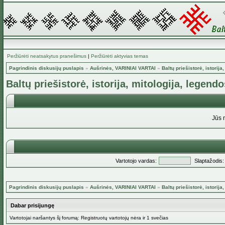
Peržiūrėti neatsakytus pranešimus
|
Peržiūrėti aktyvias temas
Pagrindinis diskusijų puslapis
»
Aušrinės, VARINIAI VARTAI
»
Baltų priešistorė, istorija
Baltų priešistorė, istorija, mitologija, legendo
Jūs 
Vartotojo vardas:
Slaptažodis:
Pagrindinis diskusijų puslapis
»
Aušrinės, VARINIAI VARTAI
»
Baltų priešistorė, istorija
Dabar prisijungę
Vartotojai naršantys šį forumą: Registruotų vartotojų nėra ir 1 svečias