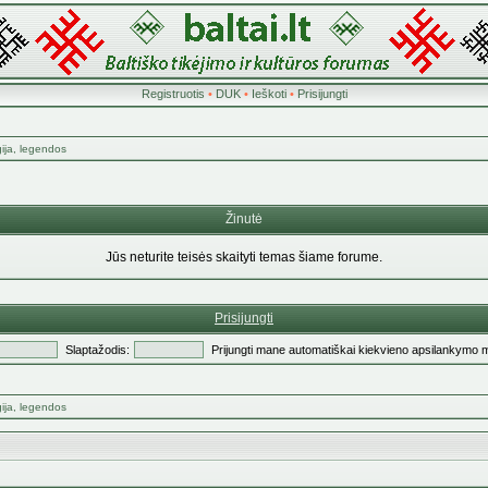
Registruotis
•
DUK
•
Ieškoti
•
Prisijungti
ogija, legendos
Žinutė
Jūs neturite teisės skaityti temas šiame forume.
Prisijungti
Slaptažodis:
Prijungti mane automatiškai kiekvieno apsilankymo 
ogija, legendos