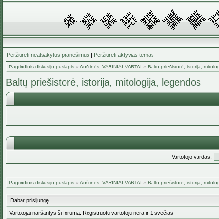
Peržiūrėti neatsakytus pranešimus
|
Peržiūrėti aktyvias temas
Pagrindinis diskusijų puslapis
»
Aušrinės, VARINIAI VARTAI
»
Baltų priešistorė, istorija, mitol
Baltų priešistorė, istorija, mitologija, legendos
Vartotojo vardas:
Pagrindinis diskusijų puslapis
»
Aušrinės, VARINIAI VARTAI
»
Baltų priešistorė, istorija, mitol
Dabar prisijungę
Vartotojai naršantys šį forumą: Registruotų vartotojų nėra ir 1 svečias