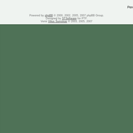
Perei
Powered by
phpBB
© 2000, 2002, 2005, 2007 phpBB Group.
Designed by
STSoftware
for PTF.
Vertė
Vilius Šumskas
© 2003, 2005, 2007