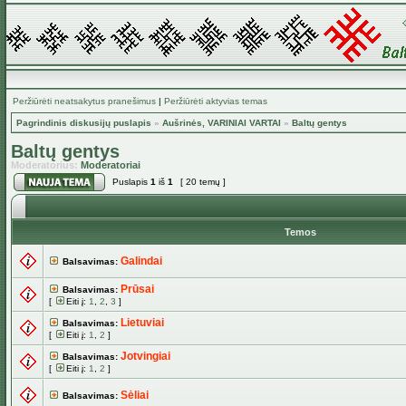
Peržiūrėti neatsakytus pranešimus
|
Peržiūrėti aktyvias temas
Pagrindinis diskusijų puslapis
»
Aušrinės, VARINIAI VARTAI
»
Baltų gentys
Baltų gentys
Moderatorius:
Moderatoriai
Puslapis
1
iš
1
[ 20 temų ]
Temos
Galindai
Balsavimas:
Prūsai
Balsavimas:
[
Eiti į:
1
,
2
,
3
]
Lietuviai
Balsavimas:
[
Eiti į:
1
,
2
]
Jotvingiai
Balsavimas:
[
Eiti į:
1
,
2
]
Sėliai
Balsavimas: