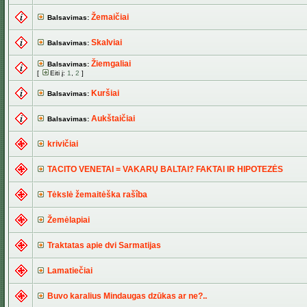
Žemaičiai
Balsavimas:
Skalviai
Balsavimas:
Žiemgaliai
Balsavimas:
[
Eiti į:
1
,
2
]
Kuršiai
Balsavimas:
Aukštaičiai
Balsavimas:
krivičiai
TACITO VENETAI = VAKARŲ BALTAI? FAKTAI IR HIPOTEZĖS
Tėkslė žemaitėška rašîba
Žemėlapiai
Traktatas apie dvi Sarmatijas
Lamatiečiai
Buvo karalius Mindaugas dzūkas ar ne?..