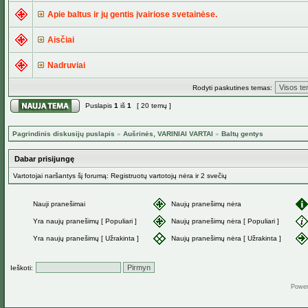
Apie baltus ir jų gentis įvairiose svetainėse.
Aisčiai
Nadruviai
Rodyti paskutines temas:
Puslapis
1
iš
1
[ 20 temų ]
Pagrindinis diskusijų puslapis
»
Aušrinės, VARINIAI VARTAI
»
Baltų gentys
Dabar prisijungę
Vartotojai naršantys šį forumą: Registruotų vartotojų nėra ir 2 svečių
Nauji pranešimai
Naujų pranešimų nėra
Yra naujų pranešimų [ Populiari ]
Naujų pranešimų nėra [ Populiari ]
Yra naujų pranešimų [ Užrakinta ]
Naujų pranešimų nėra [ Užrakinta ]
Ieškoti:
Powe