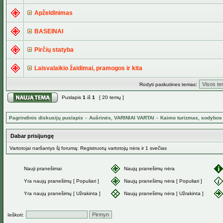
Apželdinimas
BASEINAI
Pirčių statyba
Laisvalaikio žaidimai, pramogos ir kita
Rodyti paskutines temas:
Puslapis
1
iš
1
[ 20 temų ]
Pagrindinis diskusijų puslapis
»
Aušrinės, VARINIAI VARTAI
»
Kaimo turizmas, sodybos 
Dabar prisijungę
Vartotojai naršantys šį forumą: Registruotų vartotojų nėra ir 1 svečias
Nauji pranešimai
Naujų pranešimų nėra
Yra naujų pranešimų [ Populiari ]
Naujų pranešimų nėra [ Populiari ]
Yra naujų pranešimų [ Užrakinta ]
Naujų pranešimų nėra [ Užrakinta ]
Ieškoti: