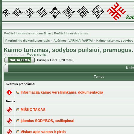
Peržiūrėti neatsakytus pranešimus
|
Peržiūrėti aktyvias temas
Pagrindinis diskusijų puslapis
»
Aušrinės, VARINIAI VARTAI
»
Kaimo turizmas, sodybos 
Kaimo turizmas, sodybos poilsiui, pramogos.
Moderatorius:
Moderatoriai
Puslapis
1
iš
1
[ 20 temų ]
Kaim
Temos
Svarbūs pranešimai
Informacija kaimo verslininkams, dokumentacija
Temos
MIŠKO TAKAS
Įdomios SODYBOS, atsiliepimai
Viskas apie vantas ir pirtis